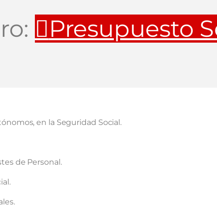
ro:
Presupuesto S
tónomos, en la Seguridad Social.
stes de Personal.
al.
les.