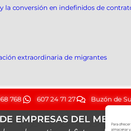
 y la conversión en indefinidos de contra
zación extraordinaria de migrantes
768 768
607 24 71 27
Buzón de Su
DE EMPRESAS DEL METAL
Para ofrecer
almacenar y/