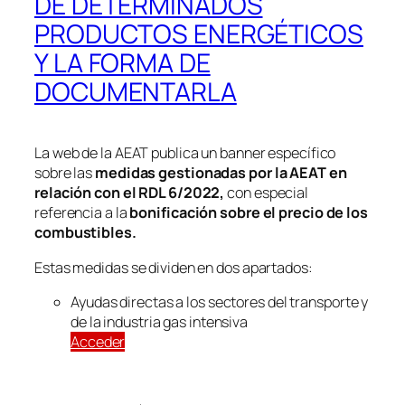
DE DETERMINADOS
PRODUCTOS ENERGÉTICOS
Y LA FORMA DE
DOCUMENTARLA
La web de la AEAT publica un banner específico
sobre las
medidas gestionadas por la AEAT en
relación con el RDL 6/2022,
con especial
referencia a la
bonificación sobre el precio de los
combustibles.
Estas medidas se dividen en dos apartados:
Ayudas directas a los sectores del transporte y
de la industria gas intensiva
Acceder