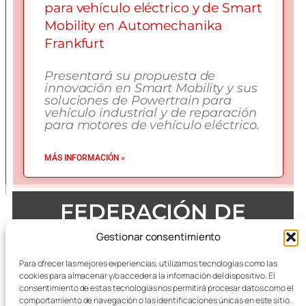
para vehículo eléctrico y de Smart
Mobility en Automechanika
Frankfurt
Presentará su propuesta de
innovación en Smart Mobility y sus
soluciones de Powertrain para
vehículo industrial y de reparación
para motores de vehículo eléctrico.
MÁS INFORMACIÓN »
FEDERACIÓN DE
EMPRESAS DEL METAL
Gestionar consentimiento
DE ZARAGOZA
Para ofrecer las mejores experiencias, utilizamos tecnologías como las
cookies para almacenar y/o acceder a la información del dispositivo. El
consentimiento de estas tecnologías nos permitirá procesar datos como el
comportamiento de navegación o las identificaciones únicas en este sitio.