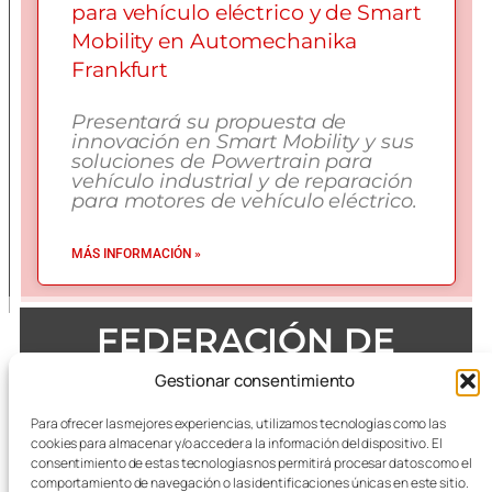
para vehículo eléctrico y de Smart
Mobility en Automechanika
Frankfurt
Presentará su propuesta de
innovación en Smart Mobility y sus
soluciones de Powertrain para
vehículo industrial y de reparación
para motores de vehículo eléctrico.
MÁS INFORMACIÓN »
FEDERACIÓN DE
EMPRESAS DEL METAL
Gestionar consentimiento
DE ZARAGOZA
Para ofrecer las mejores experiencias, utilizamos tecnologías como las
cookies para almacenar y/o acceder a la información del dispositivo. El
consentimiento de estas tecnologías nos permitirá procesar datos como el
comportamiento de navegación o las identificaciones únicas en este sitio.