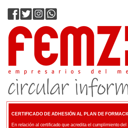
CERTIFICADO DE ADHESIÓN AL PLAN DE FORMACI
En relación al certificado que acredita el cumplimiento del 