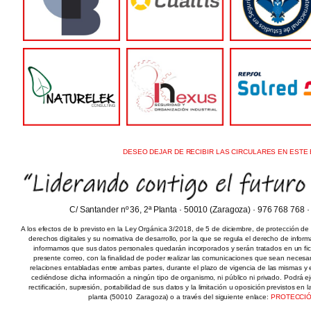
DESEO DEJAR DE RECIBIR LAS CIRCULARES EN ESTE 
C/ Santander nº 36, 2ª Planta · 50010 (Zaragoza) · 976 768 768 
A los efectos de lo previsto en la Ley Orgánica 3/2018, de 5 de diciembre, de protección de
derechos digitales y su normativa de desarrollo, por la que se regula el derecho de inform
informamos que sus datos personales quedarán incorporados y serán tratados en un fiche
presente correo, con la finalidad de poder realizar las comunicaciones que sean necesar
relaciones entabladas entre ambas partes, durante el plazo de vigencia de las mismas y el
cediéndose dicha información a ningún tipo de organismo, ni público ni privado. Podrá e
rectificación, supresión, portabilidad de sus datos y la limitación u oposición previstos en l
planta (50010  Zaragoza) o a través del siguiente enlace:
PROTECCIÓ