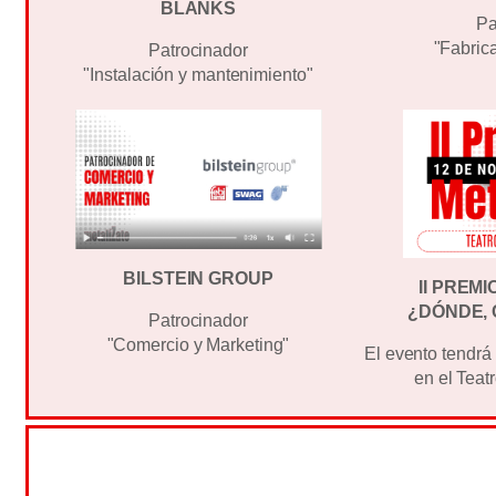
BLANKS
Pa
"Fabric
Patrocinador
"Instalación y mantenimiento"
BILSTEIN GROUP
II PREM
¿DÓNDE,
Patrocinador
"Comercio y Marketing"
El evento tendrá
en el Teat