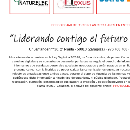
DESEO DEJAR DE RECIBIR LAS CIRCULARES EN ESTE 
C/ Santander nº 36, 2ª Planta · 50010 (Zaragoza) · 976 768 768 
A los efectos de lo previsto en la Ley Orgánica 3/2018, de 5 de diciembre, de protección de
derechos digitales y su normativa de desarrollo, por la que se regula el derecho de inform
informamos que sus datos personales quedarán incorporados y serán tratados en un fiche
presente correo, con la finalidad de poder realizar las comunicaciones que sean necesar
relaciones entabladas entre ambas partes, durante el plazo de vigencia de las mismas y el
cediéndose dicha información a ningún tipo de organismo, ni público ni privado. Podrá e
rectificación, supresión, portabilidad de sus datos y la limitación u oposición previstos en l
planta (50010  Zaragoza) o a través del siguiente enlace:
PROTECCIÓ