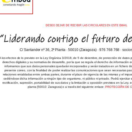
DESEO DEJAR DE RECIBIR LAS CIRCULARES EN ESTE EMAIL
C/ Santander nº 36, 2ª Planta · 50010 (Zaragoza) · 976 768 768 · soci
A los efectos de lo previsto en la Ley Orgánica 3/2018, de 5 de diciembre, de protección de datos 
derechos digitales y su normativa de desarrollo, por la que se regula el derecho de información e
informamos que sus datos personales quedarán incorporados y serán tratados en un fichero titu
presente correo, con la finalidad de poder realizar las comunicaciones que sean necesarias par
relaciones entabladas entre ambas partes, durante el plazo de vigencia de las mismas y el impues
cediéndose dicha información a ningún tipo de organismo, ni público ni privado. Podrá ejercitar
rectificación, supresión, portabilidad de sus datos y la limitación u oposición previstos en la Ley, 
planta (50010  Zaragoza) o a través del siguiente enlace:
PROTECCIÃN DE 