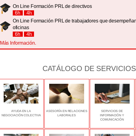
On Line Formación PRL de directivos
6h
4h
On Line Formación PRL de trabajadores que desempeñan
oficinas
6h
4h
Más Información.
CATÁLOGO DE SERVICIOS
AYUDA EN LA
ASESORÍA EN RELACIONES
SERVICIOS DE
NEGOCIACIÓN COLECTIVA
LABORALES
INFORMACIÓN Y
COMUNICACIÓN