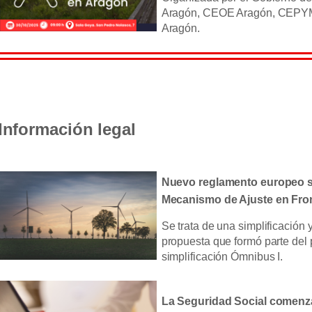
Aragón, CEOE Aragón, CEPY
Aragón.
Información legal
Nuevo reglamento europeo s
Mecanismo de Ajuste en Fro
Se trata de una simplificación y
propuesta que formó parte del
simplificación Ómnibus I.
La Seguridad Social comenza