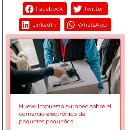
Facebook
Twitter
LinkedIn
WhatsApp
Nuevo impuesto europeo sobre el
comercio electrónico de
paquetes pequeños