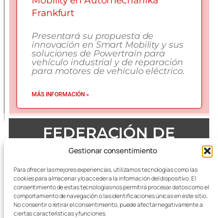
Mobility en Automechanika
Frankfurt
Presentará su propuesta de
innovación en Smart Mobility y sus
soluciones de Powertrain para
vehículo industrial y de reparación
para motores de vehículo eléctrico.
MÁS INFORMACIÓN »
FEDERACIÓN DE
EMPRESAS DEL METAL
Gestionar consentimiento
DE ZARAGOZA
Para ofrecer las mejores experiencias, utilizamos tecnologías como las
cookies para almacenar y/o acceder a la información del dispositivo. El
consentimiento de estas tecnologías nos permitirá procesar datos como el
comportamiento de navegación o las identificaciones únicas en este sitio.
No consentir o retirar el consentimiento, puede afectar negativamente a
Todas las referencias terminológicas de género que se
mencionan a lo largo de las publicaciones, se considerarán
ciertas características y funciones.