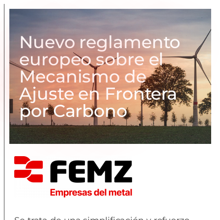
Nuevo reglamento
europeo sobre el
Mecanismo de
Ajuste en Frontera
por Carbono