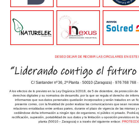
DESEO DEJAR DE RECIBIR LAS CIRCULARES EN ESTE 
C/ Santander nº 36, 2ª Planta · 50010 (Zaragoza) · 976 768 768 
A los efectos de lo previsto en la Ley Orgánica 3/2018, de 5 de diciembre, de protección de
derechos digitales y su normativa de desarrollo, por la que se regula el derecho de inform
informamos que sus datos personales quedarán incorporados y serán tratados en un fiche
presente correo, con la finalidad de poder realizar las comunicaciones que sean necesar
relaciones entabladas entre ambas partes, durante el plazo de vigencia de las mismas y el
cediéndose dicha información a ningún tipo de organismo, ni público ni privado. Podrá e
rectificación, supresión, portabilidad de sus datos y la limitación u oposición previstos en 
planta (50010 – Zaragoza) o a través del siguiente enlace:
PROTECCI