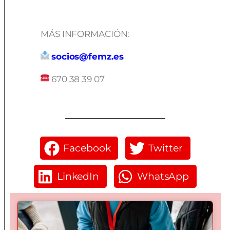
MÁS INFORMACIÓN:
socios@femz.es
670 38 39 07
Facebook
Twitter
LinkedIn
WhatsApp