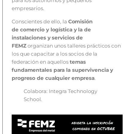
p
ara los autónomos y pequeños
empresarios.
Conscientes de ello, la
Comisión
de
comercio y logística y la de
instalaciones y servicios de
FEMZ
organizan unos talleres prácticos con
los que capacitar a los socios de la
federación en aquellos
temas
fundamentales para la supervivencia y
progreso de cualquier empresa
.
Colabora:
Integra Technology
School.