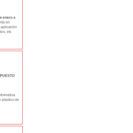
de enero a
nta en
 aplicación
os, etc
MPUESTO
formativa
 plástico de