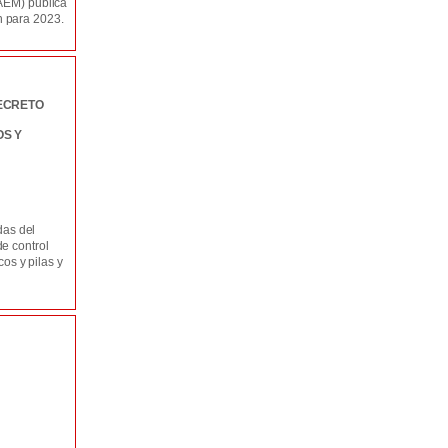
AEM) publica
 para 2023.
ECRETO
OS Y
das del
e control
cos y pilas y