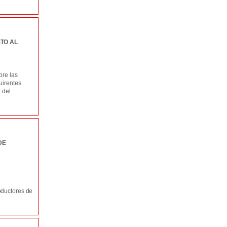
TO AL
bre las
uirentes
 del
DE
oductores de