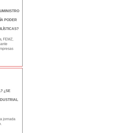
UMINISTRO
ÍA PODER
LÍSTICAS?
a, FEMZ,
sante
 empresas
? ¿SE
NDUSTRIAL
na jornada
o.