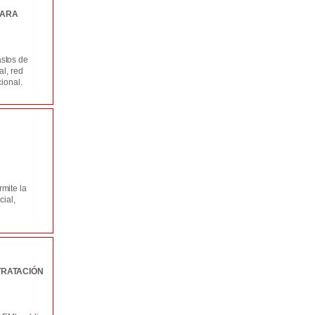
PARA
stos de
l, red
ional.
mite la
cial,
TRATACIÓN