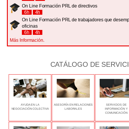
On Line Formación PRL de directivos
6h
4h
On Line Formación PRL de trabajadores que desemp
oficinas
6h
4h
Más Información.
CATÁLOGO DE SERVIC
AYUDA EN LA
ASESORÍA EN RELACIONES
SERVICIOS DE
NEGOCIACIÓN COLECTIVA
LABORALES
INFORMACIÓN Y
COMUNICACIÓN