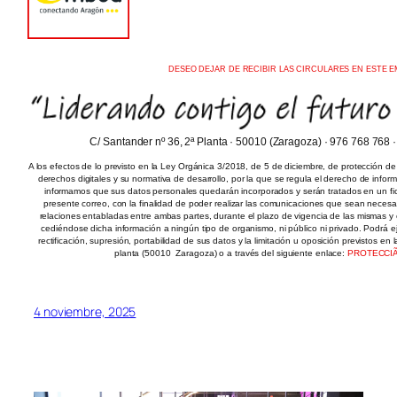
DESEO DEJAR DE RECIBIR LAS CIRCULARES EN ESTE E
C/ Santander nº 36, 2ª Planta · 50010 (Zaragoza) · 976 768 768
A los efectos de lo previsto en la Ley Orgánica 3/2018, de 5 de diciembre, de protección de
derechos digitales y su normativa de desarrollo, por la que se regula el derecho de inform
informamos que sus datos personales quedarán incorporados y serán tratados en un fiche
presente correo, con la finalidad de poder realizar las comunicaciones que sean necesar
relaciones entabladas entre ambas partes, durante el plazo de vigencia de las mismas y e
cediéndose dicha información a ningún tipo de organismo, ni público ni privado. Podrá e
rectificación, supresión, portabilidad de sus datos y la limitación u oposición previstos en 
planta (50010  Zaragoza) o a través del siguiente enlace:
PROTECCIÃ
4 noviembre, 2025