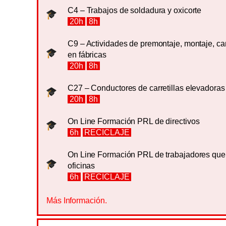
C4 – Trabajos de soldadura y oxicorte
20h
8h
C9 – Actividades de premontaje, montaje, c
en fábricas
20h
8h
C27 – Conductores de carretillas elevadoras
20h
8h
On Line Formación PRL de directivos
6h
RECICLAJE
On Line Formación PRL de trabajadores qu
oficinas
6h
RECICLAJE
Más Información.