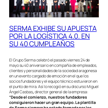
SERMA EXHIBE SU APUESTA
POR LA LOGÍSTICA 4.0. EN
SU 40 CUMPLEAÑOS
El Grupo Serma celebró el pasado viernes 24 de
mayo su 40 aniversario en compañía de empleados,
clientes y personalidades de la sociedad aragonesa
en un evento cargado de emoción en el que los
socios fundadores y el equipo técnico estuvieron en
el punto de mira. Así lo recogió en su discurso Miguel
Ángel Casbas
,
director general de la empresa:
“Desde el comienzo, nuestros fundadores
consiguieron hacer un gran equipo. La plantilla
de Serma siempre ha estado formada por los