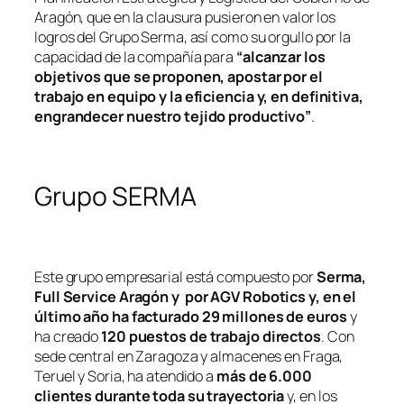
Aragón, que en la clausura pusieron en valor los
logros del Grupo Serma, así como su orgullo por la
capacidad de la compañía para
“alcanzar los
objetivos que se proponen, apostar por el
trabajo en equipo y la eficiencia y, en definitiva,
engrandecer nuestro tejido productivo”
.
Grupo SERMA
Este grupo empresarial está compuesto por
Serma,
Full Service Arag
ón y por AGV Robotics y, en el
último año
ha
facturado
29 millones de euros
y
ha creado
120 puestos de trabajo directos
. Con
sede central en Zaragoza y almacenes en Fraga,
Teruel y Soria, ha atendido a
má
s de 6.000
clientes durante toda su trayectoria
y, en los