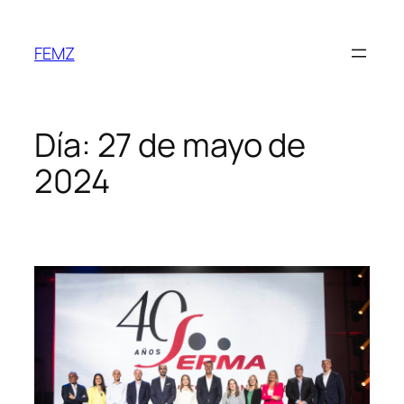
FEMZ
Día:
27 de mayo de
2024