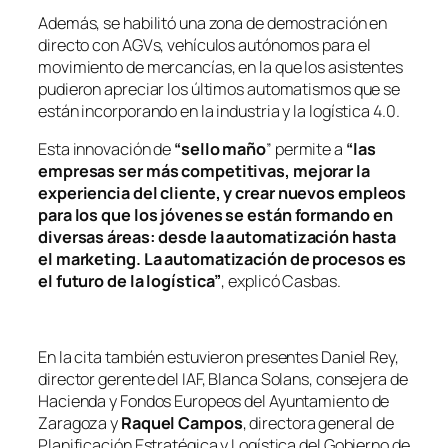
Además, se habilitó una zona de demostración en
directo con AGVs, vehículos autónomos para el
movimiento de mercancías, en la que los asistentes
pudieron apreciar los últimos automatismos que se
están incorporando en la industria y la logística 4.0.
Esta innovación de
“sello maño
” permite a
“las
empresas ser más competitivas, mejorar la
experiencia del cliente, y crear nuevos empleos
para los que los jóvenes se están formando en
diversas áreas: desde la automatización hasta
el marketing. La automatización de procesos es
el futuro de la logística”
, explicó Casbas.
En la cita también estuvieron presentes Daniel Rey,
director gerente del IAF, Blanca Solans, consejera de
Hacienda y Fondos Europeos del Ayuntamiento de
Zaragoza y
Raquel Campos
, directora general de
Planificación Estratégica y Logística del Gobierno de