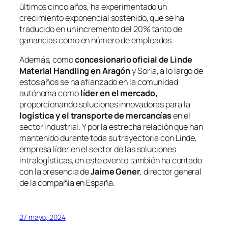
últimos cinco años, ha experimentado un
crecimiento exponencial sostenido, que se ha
traducido en un incremento del 20% tanto de
ganancias como en número de empleados.
Además, como
concesionario oficial de Linde
Material Handling en Aragó
n
y Soria, a lo largo de
estos años se ha afianzado en la comunidad
autónoma como
lí
der en el mercado,
proporcionando soluciones innovadoras para la
logí
stica y el transporte de mercancías
en el
sector industrial. Y por la estrecha relación que han
mantenido durante toda su trayectoria con Linde,
empresa líder en el sector de las soluciones
intralogísticas, en este evento también ha contado
con la presencia de
Jaime Gener
, director general
de la compañía en España.
27 mayo, 2024