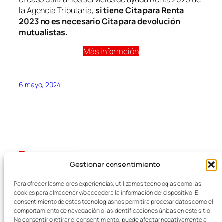
la Agencia Tributaria,
si tiene Cita para Renta
2023 no es necesario Cita para devolución
mutualistas.
Más informción
6 mayo, 2024
Gestionar consentimiento
Blog
Eventos
Para ofrecer las mejores experiencias, utilizamos tecnologías como las
FEMZ
Acerca de
Tienda
cookies para almacenar y/o acceder a la información del dispositivo. El
FAQs
Patrones
consentimiento de estas tecnologías nos permitirá procesar datos como el
comportamiento de navegación o las identificaciones únicas en este sitio.
Autores
Temas
Empresas del Metal
No consentir o retirar el consentimiento, puede afectar negativamente a