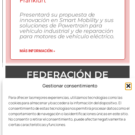
Frankfurt
Presentará su propuesta de
innovación en Smart Mobility y sus
soluciones de Powertrain para
vehículo industrial y de reparación
para motores de vehículo eléctrico.
MÁS INFORMACIÓN »
FEDERACIÓN DE
EMPRESAS DEL METAL
Gestionar consentimiento
DE ZARAGOZA
Para ofrecer las mejores experiencias, utilizamos tecnologías como las
cookies para almacenar y/o acceder a la información del dispositivo. El
consentimiento de estas tecnologías nos permitirá procesar datos como el
comportamiento de navegación o las identificaciones únicas en este sitio.
No consentir o retirar el consentimiento, puede afectar negativamente a
Todas las referencias terminológicas de género que se
mencionan a lo largo de las publicaciones, se considerarán
ciertas características y funciones.
alusivas al masculino y femenino indistintamente.