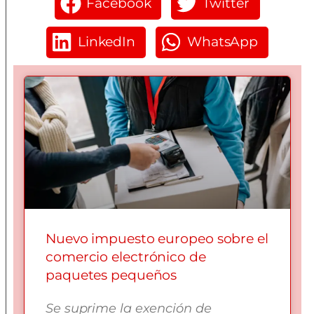
Facebook
Twitter
LinkedIn
WhatsApp
Nuevo impuesto europeo sobre el
comercio electrónico de
paquetes pequeños
Se suprime la exención de