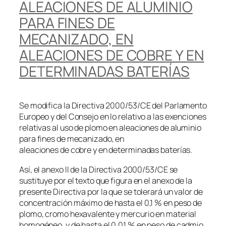
ALEACIONES DE ALUMINIO
PARA FINES DE
MECANIZADO, EN
ALEACIONES DE COBRE Y EN
DETERMINADAS BATERÍAS
Se modifica la Directiva 2000/53/CE del Parlamento
Europeo y del Consejo en lo relativo a las exenciones
relativas al uso de plomo en aleaciones de aluminio
para fines de mecanizado, en
aleaciones de cobre y en determinadas baterías.
Así, el anexo II de la Directiva 2000/53/CE se
sustituye por el texto que figura en el anexo de la
presente Directiva por la que se tolerará un valor de
concentración máximo de hasta el 0,1 % en peso de
plomo, cromo hexavalente y mercurio en material
homogéneo, y de hasta el 0,01 % en peso de cadmio