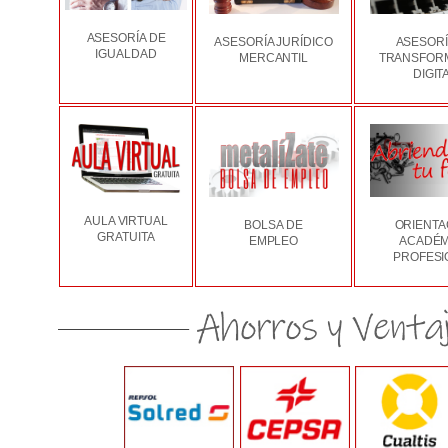
ASESORÍA DE
ASESORÍA JURÍDICO
ASESORÍ
IGUALDAD
MERCANTIL
TRANSFOR
DIGIT
AULA VIRTUAL
BOLSA DE
ORIENTA
GRATUITA
EMPLEO
ACADÉM
PROFESI