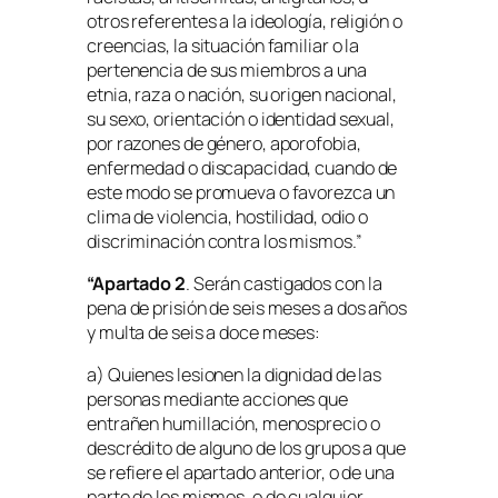
otros referentes a la ideología, religión o
creencias, la situación familiar o la
pertenencia de sus miembros a una
etnia, raza o nación, su origen nacional,
su sexo, orientación o identidad sexual,
por razones de género, aporofobia,
enfermedad o discapacidad, cuando de
este modo se promueva o favorezca un
clima de violencia, hostilidad, odio o
discriminación contra los mismos.”
“Apartado 2
. Serán castigados con la
pena de prisión de seis meses a dos años
y multa de seis a doce meses:
a) Quienes lesionen la dignidad de las
personas mediante acciones que
entrañen humillación, menosprecio o
descrédito de alguno de los grupos a que
se refiere el apartado anterior, o de una
parte de los mismos, o de cualquier