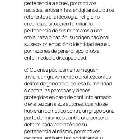
pertenencia a aquel, por motivos
racistas, antisemitas, antigitanos u otros
referentes a la ideología, religión o
creencias, situación familiar, la
pertenencia de sus miembros a una
etnia, raza o nación, su origen nacional,
su sexo, orientación o identidad sexual,
por razones de género, aporofobia,
enfermedad o discapacidad.
c) Quienes públicamente nieguen,
trivialicen gravemente o enaltezcan los
delitos de genocidio, de lesa humanidad
o contra las personas y bienes
protegidos en caso de conflicto armado,
o enaltezcan a sus autores, cuando se
hubieran cometido contra un grupo o una
parte del mismo, o contra una persona
determinada por razón de su
pertenencia al mismo, por motivos
racistas, antisemitas, antigitanos, u