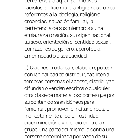
pertenencia a aquel, por motivos
racistas, antisemitas, antigitanos u otros
referentes a la ideología, religión o
creencias, situación familiar, la
pertenencia de sus miembros a una
etnia, raza o nación, su origen nacional,
su sexo, orientación o identidad sexual,
por razones de género, aporofobia,
enfermedad o discapacidad.
b) Quienes produzcan, elaboren, posean
con la finalidad de distribuir, faciliten a
terceras personas el acceso, distribuyan,
difundan o vendan escritos o cualquier
otra clase de material o soportes que por
su contenido sean idóneos para
fomentar, promover, o incitar directa o
indirectamente al odio, hostilidad,
discriminación o violencia contra un
grupo, una parte del mismo, o contra una
persona determinada por razón de su