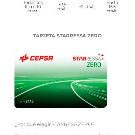
Todos los
Hasta
+3,5
litros 10
+2 cts/lt.
15,5
cts/lt.
cts/lt.
cts/lt.
TARJETA STARRESSA ZERO
¿Por qué elegir STARRESA ZERO?