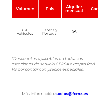
Alquiler
Volumen
País
Comisión
mensual
>30
España y
0€
1%
vehículos
Portugal
*Descuentos aplicables en todas las
estaciones de servicio CEPSA excepto Red
P3 por contar con precios especiales.
Más información:
socios@femz.es