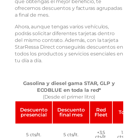
que obtengas el mejor beneficio, te
ofrecemos descuentos y facturas agrupadas
a final de mes.
Ahora, aunque tengas varios vehículos,
podrás solicitar diferentes tarjetas dentro
del mismo contrato. Además, con la tarjeta
StarRessa Direct conseguirás descuentos en
todos los productos y servicios esenciales en
tu día a día.
Gasolina y diesel gama STAR, GLP y
ECOBLUE en toda la red*
(Desde el primer litro)
Descuento
Descuento
Red
Total
presencial
final mes
Fleet
+3,5
13,5
5 cts/lt.
5 cts/lt.
cts/lt.
cts€/lt.