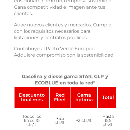
Posiciónate como una empresa sostenible.
Gana competitividad e imagen ante tus
clientes.
Atrae nuevos clientes y mercados. Cumple
con los requisitos necesarios para
licitaciones y contratos públicos.
Contribuye al Pacto Verde Europeo.
Adquiere compromiso con la sostenibilidad.
Gasolina y diesel gama STAR, GLP y
ECOBLUE en toda la red*
Descuento
Red
Gama
Total
final mes
Fleet
óptima
Todos los
Hasta
+3,5
litros 10
+2 cts/lt.
15,5
cts/lt.
cts/lt.
cts/lt.