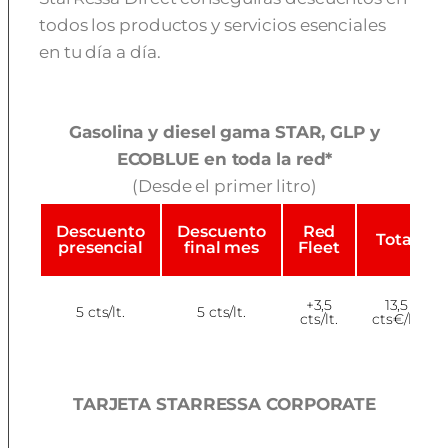
todos los productos y servicios esenciales
en tu día a día.
Gasolina y diesel gama STAR, GLP y
ECOBLUE en toda la red*
(Desde el primer litro)
Descuento
Descuento
Red
Total
presencial
final mes
Fleet
+3,5
13,5
5 cts/lt.
5 cts/lt.
cts/lt.
cts€/lt.
TARJETA STARRESSA CORPORATE