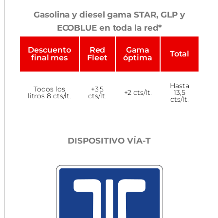
Gasolina y diesel gama STAR, GLP y
ECOBLUE en toda la red*
Descuento
Red
Gama
Total
final mes
Fleet
óptima
Hasta
Todos los
+3,5
+2 cts/lt.
13,5
litros 8 cts/lt.
cts/lt.
cts/lt.
DISPOSITIVO VÍA-T