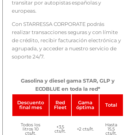
transitar por autopistas españolas y
europeas.
Con STARRESSA CORPORATE podrás
realizar transacciones seguras y con límite
de crédito, recibir facturación electrónica y
agrupada, y acceder a nuestro servicio de
soporte 24/7.
Gasolina y diesel gama STAR, GLP y
ECOBLUE en toda la red*
Descuento
Red
Gama
Total
final mes
Fleet
óptima
Todos los
Hasta
+3,5
litros 10
+2 cts/lt.
15,5
cts/lt.
cts/lt.
cts/lt.