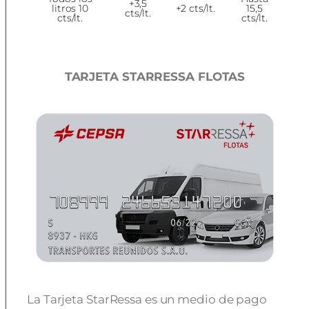
+3,5
litros 10
+2 cts/lt.
15,5
cts/lt.
cts/lt.
cts/lt.
TARJETA STARRESSA FLOTAS
La Tarjeta StarRessa es un medio de pago