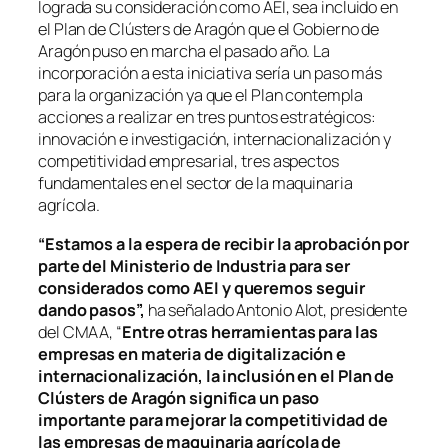
lograda su consideración como AEI, sea incluido en
el Plan de Clústers de Aragón que el Gobierno de
Aragón puso en marcha el pasado año. La
incorporación a esta iniciativa sería un paso más
para la organización ya que el Plan contempla
acciones a realizar en tres puntos estratégicos:
innovación e investigación, internacionalización y
competitividad empresarial, tres aspectos
fundamentales en el sector de la maquinaria
agrícola.
“
Estamos a la espera de recibir la aprobación por
parte del Ministerio de Industria para ser
considerados como AEI
y
queremos seguir
dando pasos
”,
ha señalado Antonio Alot, presidente
del CMAA, “
Entre otras herramientas para las
empresas en materia de digitalización e
internacionalización, la inclusión en el Plan de
Clústers de Aragón significa un paso
importante para mejorar la competitividad de
las empresas de maquinaria agrícola de