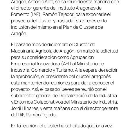
Aragón, Antonio Alot, se ha reunido esta mañana con
el director gerente del Instituto Aragonés de
Fomento (IAF), Ramón Tejedor, para exponerle el
proyecto del cluster y trasladar su interés en la
inclusión del mismo en el Plan de Clústers de
Aragón.
El pasado mes de diciembre el Clúster de
Maquinaria Agrícola de Aragón formalizó la solicitud
para su consideración como Agrupación
Empresarial Innovadora (AEI) al Ministerio de
Industria, Comercio y Turismo. A la espera de recibir
la aprobación, el presidente del cluster aragonés
está manteniendo reuniones para dar a conocer el
proyecto. Así, el pasado jueves se reunió con el
subdirector general de Digitalización de la Industria
y Entornos Colaborativos del Ministerio de Industria,
Jordi Llinares, y esta mañana con el director gerente
del IAF, Ramón Tejedor.
En la reunión, el cluster ha solicitado que, una vez