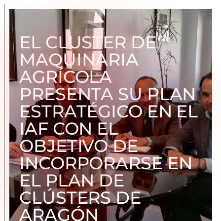
EL CLUSTER DE
MAQUINARIA
AGRÍCOLA
PRESENTA SU PLAN
ESTRATÉGICO EN EL
IAF CON EL
OBJETIVO DE
INCORPORARSE EN
EL PLAN DE
CLÚSTERS DE
ARAGÓN