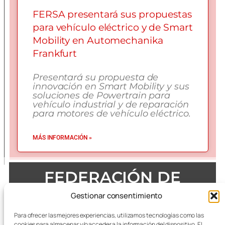
FERSA presentará sus propuestas
para vehículo eléctrico y de Smart
Mobility en Automechanika
Frankfurt
Presentará su propuesta de
innovación en Smart Mobility y sus
soluciones de Powertrain para
vehículo industrial y de reparación
para motores de vehículo eléctrico.
MÁS INFORMACIÓN »
FEDERACIÓN DE
EMPRESAS DEL METAL
Gestionar consentimiento
DE ZARAGOZA
Para ofrecer las mejores experiencias, utilizamos tecnologías como las
cookies para almacenar y/o acceder a la información del dispositivo. El