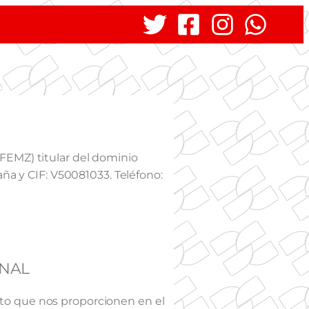
MZ) titular del dominio
aña y CIF: V50081033. Teléfono:
ONAL
ato que nos proporcionen en el