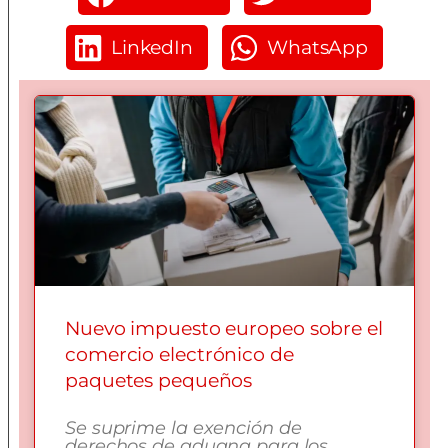
LinkedIn
WhatsApp
Nuevo impuesto europeo sobre el
comercio electrónico de
paquetes pequeños
Se suprime la exención de
derechos de aduana para los