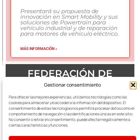
Presentará su propuesta de
innovación en Smart Mobility y sus
soluciones de Powertrain para
vehículo industrial y de reparación
para motores de vehículo eléctrico.
MÁS INFORMACIÓN »
FEDERACIÓN DE
EMPRESAS DEL METAL
Gestionar consentimiento
DE ZARAGOZA
Para ofrecer las mejores experiencias, utilizamos tecnologías como las
cookies para almacenar y/o acceder a la información del dispositivo. El
consentimiento de estas tecnologías nos permitirá procesar datos como el
comportamiento de navegación o las identificaciones únicas en este sitio.
No consentir o retirar el consentimiento, puede afectar negativamente a
Todas las referencias terminológicas de género que se
mencionan a lo largo de las publicaciones, se considerarán
ciertas características y funciones.
alusivas al masculino y femenino indistintamente.