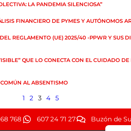
LECTIVA: LA PANDEMIA SILENCIOSA”
LISIS FINANCIERO DE PYMES Y AUTÓNOMOS 
EL REGLAMENTO (UE) 2025/40 -PPWR Y SUS D
SIBLE” QUE LO CONECTA CON EL CUIDADO DE 
 COMÚN AL ABSENTISMO
1
2
3
4
5
768 768
607 24 71 27
Buzón de Su