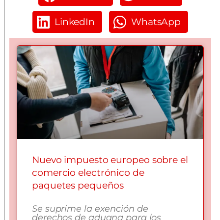
LinkedIn
WhatsApp
Nuevo impuesto europeo sobre el
comercio electrónico de
paquetes pequeños
Se suprime la exención de
derechos de aduana para los