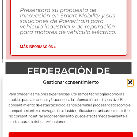
Presentará su propuesta de
innovación en Smart Mobility y sus
soluciones de Powertrain para
vehículo industrial y de reparación
para motores de vehículo eléctrico.
MÁS INFORMACIÓN »
FEDERACIÓN DE
EMPRESAS DEL METAL
Gestionar consentimiento
DE ZARAGOZA
Para ofrecer las mejores experiencias, utilizamos tecnologías como las
cookies para almacenar y/o acceder a la información del dispositivo. El
consentimiento de estas tecnologías nos permitirá procesar datos como el
comportamiento de navegación o las identificaciones únicas en este sitio.
No consentir o retirar el consentimiento, puede afectar negativamente a
Todas las referencias terminológicas de género que se
mencionan a lo largo de las publicaciones, se considerarán
ciertas características y funciones.
alusivas al masculino y femenino indistintamente.