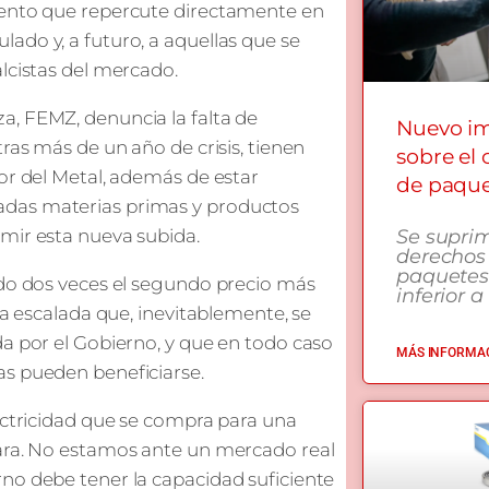
iento que repercute directamente en
ado y, a futuro, a aquellas que se
lcistas del mercado.
a, FEMZ, denuncia la falta de
Nuevo i
ras más de un año de crisis, tienen
sobre el
or del Metal, además de estar
de paqu
adas materias primas y productos
mir esta nueva subida.
Se supri
derechos
paquetes
ado dos veces el segundo precio más
inferior a
va escalada que, inevitablemente, se
da por el Gobierno, y que en todo caso
MÁS INFORMAC
as pueden beneficiarse.
lectricidad que se compra para una
cara. No estamos ante un mercado real
no debe tener la capacidad suficiente