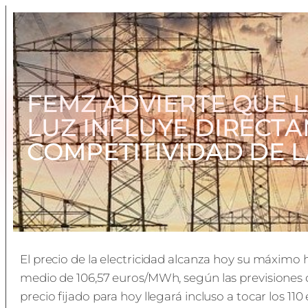
FEMZ ADVIERTE QUE L
LUZ INFLUYE DIRECTA
COMPETITIVIDAD DE 
El precio de la electricidad alcanza hoy su máximo 
medio de 106,57 euros/MWh, según las previsiones d
precio fijado para hoy llegará incluso a tocar los 