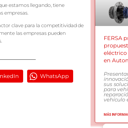
s que estamos llegando, tiene
as empresas.
actor clave para la competitividad de
cilmente las empresas pueden
FERSA pr
.
propuest
eléctrico
en Autom
Presenta
inkedIn
WhatsApp
innovació
sus soluc
para vehí
reparaci
vehículo e
MÁS INFORMAC