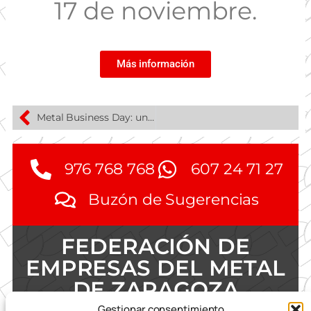
17 de noviembre.
Más información
Metal Business Day: una oportunidad para conectar
976 768 768
607 24 71 27
Buzón de Sugerencias
FEDERACIÓN DE
EMPRESAS DEL METAL
DE ZARAGOZA
Gestionar consentimiento