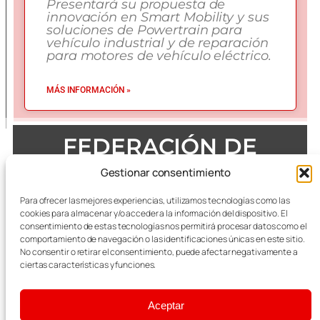
Presentará su propuesta de
innovación en Smart Mobility y sus
soluciones de Powertrain para
vehículo industrial y de reparación
para motores de vehículo eléctrico.
MÁS INFORMACIÓN »
FEDERACIÓN DE
EMPRESAS DEL METAL
Gestionar consentimiento
DE ZARAGOZA
Para ofrecer las mejores experiencias, utilizamos tecnologías como las
cookies para almacenar y/o acceder a la información del dispositivo. El
consentimiento de estas tecnologías nos permitirá procesar datos como el
comportamiento de navegación o las identificaciones únicas en este sitio.
No consentir o retirar el consentimiento, puede afectar negativamente a
Todas las referencias terminológicas de género que se
mencionan a lo largo de las publicaciones, se considerarán
ciertas características y funciones.
alusivas al masculino y femenino indistintamente.
Aceptar
Aviso Legal
|
Política Integrada de Calidad y