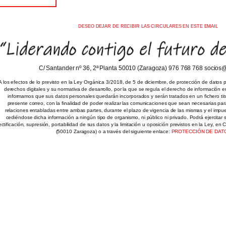
DESEO DEJAR DE RECIBIR LAS CIRCULARES EN ESTE EMAIL
C/ Santander nº 36, 2ª Planta 50010 (Zaragoza) 976 768 768 socios
A los efectos de lo previsto en la Ley Orgánica 3/2018, de 5 de diciembre, de protección de datos 
derechos digitales y su normativa de desarrollo, por la que se regula el derecho de información e
informamos que sus datos personales quedarán incorporados y serán tratados en un fichero titu
presente correo, con la finalidad de poder realizar las comunicaciones que sean necesarias par
relaciones entabladas entre ambas partes, durante el plazo de vigencia de las mismas y el impues
cediéndose dicha información a ningún tipo de organismo, ni público ni privado. Podrá ejercitar
ectificación, supresión, portabilidad de sus datos y la limitación u oposición previstos en la Ley, en
(50010 Zaragoza) o a través del siguiente enlace:
PROTECCIÓN DE DAT