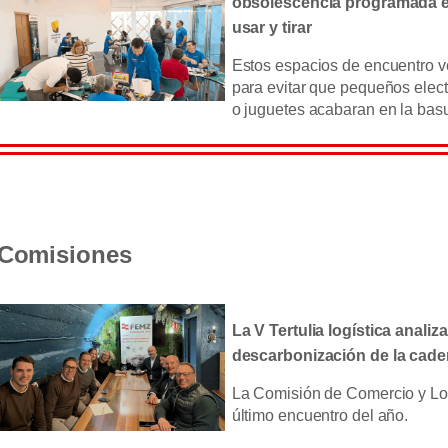
obsolescencia programada e
usar y tirar
Estos espacios de encuentro v
para evitar que pequeños elec
o juguetes acabaran en la basu
Comisiones
La V Tertulia logística analiza
descarbonización de la caden
La Comisión de Comercio y Log
último encuentro del año.