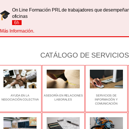
On Line Formación PRL de trabajadores que desempeñan
oficinas
6h
Más Información.
CATÁLOGO DE SERVICIOS
AYUDA EN LA
ASESORÍA EN RELACIONES
SERVICIOS DE
NEGOCIACIÓN COLECTIVA
LABORALES
INFORMACIÓN Y
COMUNICACIÓN