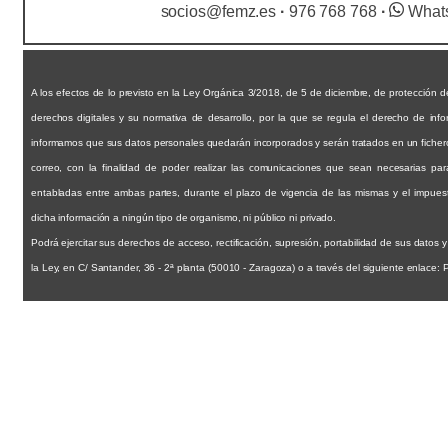
socios@femz.es
·
976 768 768
·
What
A los efectos de lo previsto en la Ley Orgánica 3/2018, de 5 de diciembre, de protección d
derechos digitales y su normativa de desarrollo, por la que se regula el derecho de inf
informamos que sus datos personales quedarán incorporados y serán tratados en un fichero t
correo, con la finalidad de poder realizar las comunicaciones que sean necesarias par
entabladas entre ambas partes, durante el plazo de vigencia de las mismas y el impuest
dicha información a ningún tipo de organismo, ni público ni privado.
Podrá ejercitar sus derechos de acceso, rectificación, supresión, portabilidad de sus datos y 
la Ley, en C/ Santander, 36 - 2ª planta (50010 - Zaragoza) o a través del siguiente enlace: