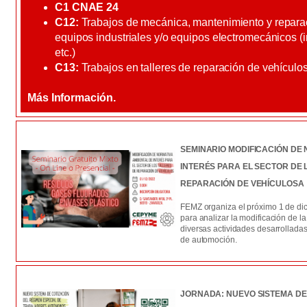
C1 CNAE 24
C12:
Trabajos de mecánica, mantenimiento y repara
equipos industriales y/o equipos electromecánicos (i
etc.)
C13:
Trabajos en talleres de reparación de vehículo
Más Información.
SEMINARIO MODIFICACIÓN DE
INTERÉS PARA EL SECTOR DE 
REPARACIÓN DE VEHÍCULOSA
FEMZ organiza el próximo 1 de dic
para analizar la modificación de l
diversas actividades desarrolladas
de automoción.
JORNADA: NUEVO SISTEMA DE