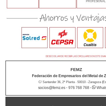
PROFESIONAL
DESEO DEJAR DE RECIBIR LAS CIRCULARES EN ESTE EMAI
FEMZ
Federación de Empresarios del Metal de 
C/ Santander 36, 2ª Planta · 50010 - Zaragoza (E
socios@femz.es
·
976 768 768
·
What