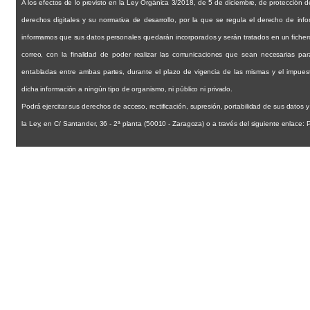
A los efectos de lo previsto en la Ley Orgánica 3/2018, de 5 de diciembre, de protección d
derechos digitales y su normativa de desarrollo, por la que se regula el derecho de inf
informamos que sus datos personales quedarán incorporados y serán tratados en un fichero t
correo, con la finalidad de poder realizar las comunicaciones que sean necesarias par
entabladas entre ambas partes, durante el plazo de vigencia de las mismas y el impuest
dicha información a ningún tipo de organismo, ni público ni privado.
Podrá ejercitar sus derechos de acceso, rectificación, supresión, portabilidad de sus datos y 
la Ley, en C/ Santander, 36 - 2ª planta (50010 - Zaragoza) o a través del siguiente enlace: