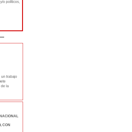
/o políticos,
 un trabajo
mete
 de la
RNACIONAL
, CON