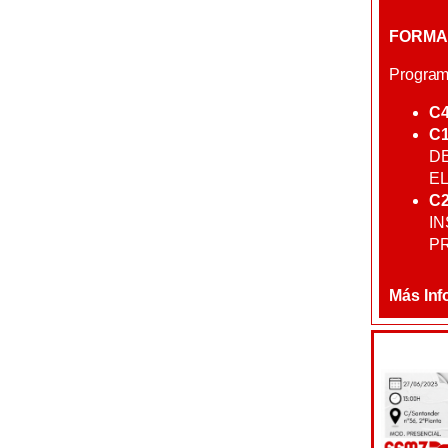
FORMA
Program
C
C
DE
EL
C
IN
P
Más Inf