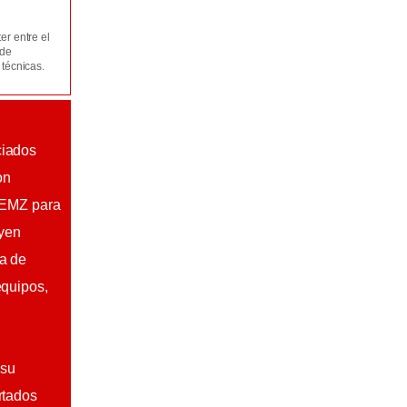
er entre el
 de
 técnicas.
ciados
on
 FEMZ para
uyen
a de
equipos,
 su
rtados