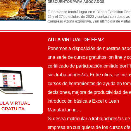
DESCUENTOS PARA ASOCIADOS
El encuentro tendrá lugar en el Bilbao Exhibition Cent
25 y el 27 de octubre de 2023 y contará con dos días
Congreso y zona expositiva, y un último día de visitas
AULA VIRTUAL DE FEMZ
Ponemos a disposición de nuestros aso
una serie de cursos gratuitos, on line y c
certificado de participación emitido por
sus trabajadores/as. Entre otros, se incl
cursos de herramientas de ayuda en tom
decisiones, mejora de productividad de 
introducción básica a Excel o Lean
Manufacturing…
Si desea matricular a trabajadores/as de
empresa en cualquiera de los cursos ofe