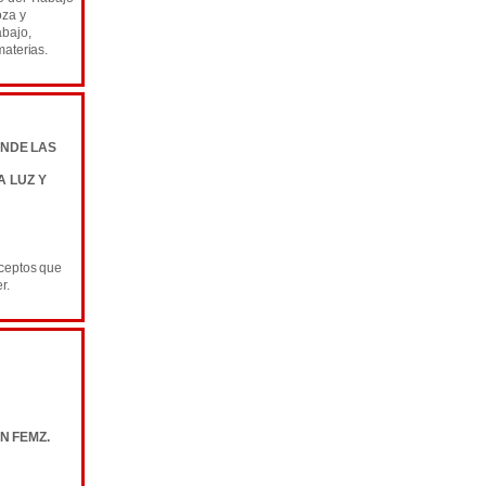
oza y
abajo,
materias.
NDE LAS
A LUZ Y
nceptos que
r.
N FEMZ.