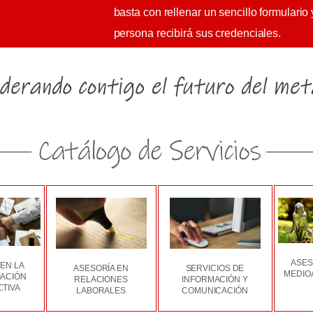
basta con rellenar un sencillo formulario 
persona recibirá sus credenciales.
ASES
EN LA
ASESORÍA EN
SERVICIOS DE
MEDIO
ACIÓN
RELACIONES
INFORMACIÓN Y
TIVA
LABORALES
COMUNICACIÓN