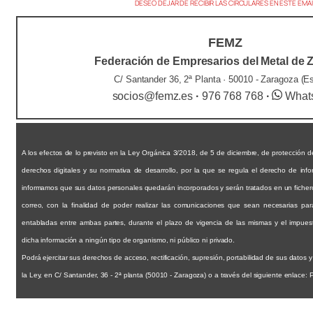
DESEO DEJAR DE RECIBIR LAS CIRCULARES EN ESTE EMAI
FEMZ
Federación de Empresarios del Metal de 
C/ Santander 36, 2ª Planta · 50010 - Zaragoza (E
socios@femz.es
·
976 768 768
·
What
A los efectos de lo previsto en la Ley Orgánica 3/2018, de 5 de diciembre, de protección d
derechos digitales y su normativa de desarrollo, por la que se regula el derecho de inf
informamos que sus datos personales quedarán incorporados y serán tratados en un fichero t
correo, con la finalidad de poder realizar las comunicaciones que sean necesarias par
entabladas entre ambas partes, durante el plazo de vigencia de las mismas y el impuest
dicha información a ningún tipo de organismo, ni público ni privado.
Podrá ejercitar sus derechos de acceso, rectificación, supresión, portabilidad de sus datos y 
la Ley, en C/ Santander, 36 - 2ª planta (50010 - Zaragoza) o a través del siguiente enlace: