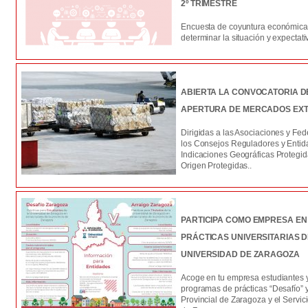
2º TRIMESTRE
Encuesta de coyuntura económica 
determinar la situación y expectat
ABIERTA LA CONVOCATORIA D
APERTURA DE MERCADOS EXT
Dirigidas a las Asociaciones y Fe
los Consejos Reguladores y Entid
Indicaciones Geográficas Protegi
Origen Protegidas..
PARTICIPA COMO EMPRESA E
PRÁCTICAS UNIVERSITARIAS DE
UNIVERSIDAD DE ZARAGOZA
Acoge en tu empresa estudiantes y 
programas de prácticas “Desafío” y
Provincial de Zaragoza y el Servic