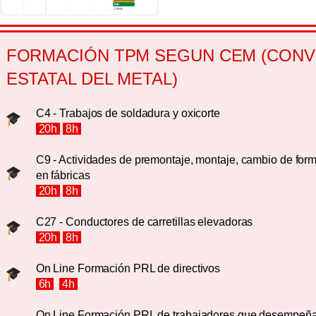
FORMACIÓN TPM SEGUN CEM (CONV
ESTATAL DEL METAL)
C4 - Trabajos de soldadura y oxicorte
20h
8h
C9 - Actividades de premontaje, montaje, cambio de for
en fábricas
20h
8h
C27 - Conductores de carretillas elevadoras
20h
8h
On Line Formación PRL de directivos
6h
4h
On Line Formación PRL de trabajadores que desempeña