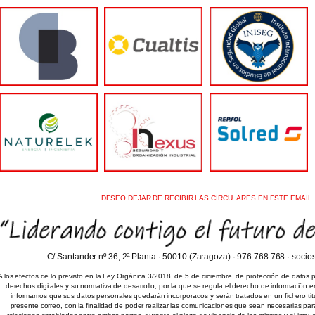
DESEO DEJAR DE RECIBIR LAS CIRCULARES EN ESTE EMAIL
C/ Santander nº 36, 2ª Planta · 50010 (Zaragoza) · 976 768 768 · soci
A los efectos de lo previsto en la Ley Orgánica 3/2018, de 5 de diciembre, de protección de datos 
derechos digitales y su normativa de desarrollo, por la que se regula el derecho de información e
informamos que sus datos personales quedarán incorporados y serán tratados en un fichero titu
presente correo, con la finalidad de poder realizar las comunicaciones que sean necesarias par