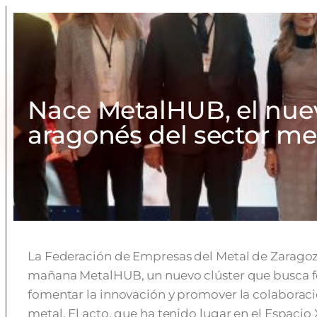
Nace MetalHUB, el nue
aragonés del sector me
La Federación de Empresas del Metal de Zaragoz
mañana MetalHUB, un nuevo clúster que busca fo
fomentar la innovación y promover la colaboraci
metal. El acto, que ha tenido lugar en el Espacio 