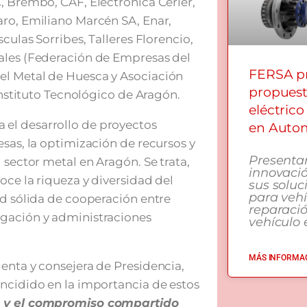
, Brembo, CAF, Electrónica Cerler,
aro, Emiliano Marcén SA, Enar,
culas Sorribes, Talleres Florencio,
ales (Federación de Empresas del
FERSA pr
el Metal de Huesca y Asociación
propuest
 Instituto Tecnológico de Aragón.
eléctrico
el desarrollo de proyectos
en Autom
esas, la optimización de recursos y
Presenta
 sector metal en Aragón. Se trata,
innovació
oce la riqueza y diversidad del
sus soluc
para vehí
ed sólida de cooperación entre
reparaci
igación y administraciones
vehículo e
MÁS INFORMAC
enta y consejera de Presidencia,
incidido en la importancia de estos
as y el compromiso compartido