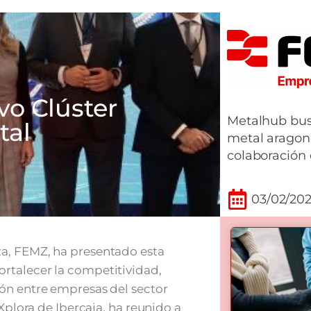
vo Clúster
Metalhub busc
tal
metal aragoné
colaboración
03/02/20
a, FEMZ, ha presentado esta
rtalecer la competitividad,
ón entre empresas del sector
Xplora de Ibercaja, ha reunido a