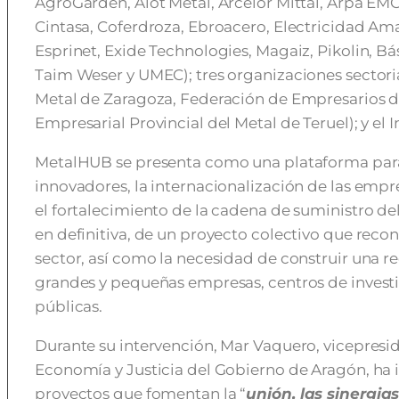
AgroGarden, Alot Metal, Arcelor Mittal, Arpa EMC
Cintasa, Coferdroza, Ebroacero, Electricidad Am
Esprinet, Exide Technologies, Magaiz, Pikolin, Bás
Taim Weser y UMEC); tres organizaciones sectori
Metal de Zaragoza, Federación de Empresarios d
Empresarial Provincial del Metal de Teruel); y el
MetalHUB se presenta como una plataforma para 
innovadores, la internacionalización de las empr
el fortalecimiento de la cadena de suministro del
en definitiva, de un proyecto colectivo que recon
sector, así como la necesidad de construir una r
grandes y pequeñas empresas, centros de invest
públicas.
Durante su intervención, Mar Vaquero, vicepresid
Economía y Justicia del Gobierno de Aragón, ha 
proyectos que fomentan la “
unión, las sinergi