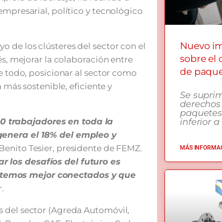
empresarial, político y tecnológico
Nuevo i
 de los clústeres del sector con el
sobre el
és, mejorar la colaboración entre
de paqu
re todo, posicionar al sector como
a más sostenible, eficiente y
Se supri
derechos
paquetes
 trabajadores en toda la
inferior a
genera el 18% del empleo y
 Benito Tesier, presidente de FEMZ.
MÁS INFORMAC
 los desafíos del futuro es
temos mejor conectados y que
.
s del sector (Agreda Automóvil,