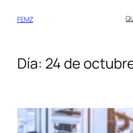
Q
FEMZ
Día:
24 de octubr