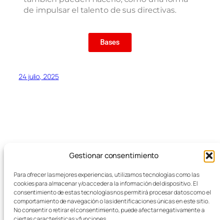
de impulsar el talento de sus directivas.
Bases
24 julio, 2025
Gestionar consentimiento
Blog
Eventos
Para ofrecer las mejores experiencias, utilizamos tecnologías como las
FEMZ
Acerca de
Tienda
cookies para almacenar y/o acceder a la información del dispositivo. El
FAQs
Patrones
consentimiento de estas tecnologías nos permitirá procesar datos como el
comportamiento de navegación o las identificaciones únicas en este sitio.
Autores
Temas
Empresas del Metal
No consentir o retirar el consentimiento, puede afectar negativamente a
ciertas características y funciones.