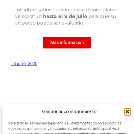
Los interesados podrán enviar el formulario
de solicitud
hasta el 9 de julio
para que su
proyecto pueda ser evaluado.
Más información
23 junio, 2025
Gestionar consentimiento
Blog
Eventos
Para ofrecer las mejores experiencias, utilizamos tecnologías como las
FEMZ
Acerca de
Tienda
cookies para almacenar y/o acceder a la información del dispositivo. El
consentimiento de estas tecnologías nos permitirá procesar datos como el