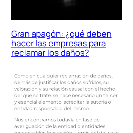
Gran apagón: ¿qué deben
hacer las empresas para
reclamar los daños?
Como en cualquier reclamación de daños,
demás de justificar los daños sufridos, su
valoración y su relación causal con el hecho
del que se trate, se hace necesario un tercer
y esencial elemento: acreditar la autoría o
entidad responsable del mismo.
Nos encontramos todavía en fase de
averiguación de la entidad o entidades
responsables (por acción u omisión) del cese