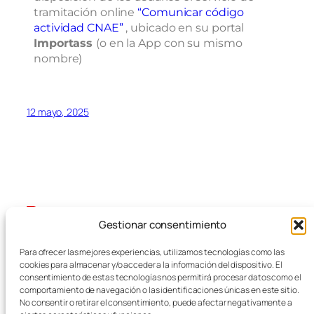
tramitación online
“Comunicar código
actividad CNAE”
, ubicado en su portal
Importass
(o en la App con su mismo
nombre)
12 mayo, 2025
Gestionar consentimiento
Blog
Eventos
Para ofrecer las mejores experiencias, utilizamos tecnologías como las
FEMZ
Acerca de
Tienda
cookies para almacenar y/o acceder a la información del dispositivo. El
FAQs
Patrones
consentimiento de estas tecnologías nos permitirá procesar datos como el
comportamiento de navegación o las identificaciones únicas en este sitio.
Autores
Temas
Empresas del Metal
No consentir o retirar el consentimiento, puede afectar negativamente a