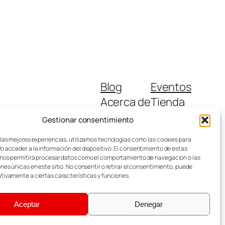
Blog
Eventos
Acerca de
Tienda
FAQs
Patrones
Gestionar consentimiento
Autores
Temas
 las mejores experiencias, utilizamos tecnologías como las cookies para
o acceder a la información del dispositivo. El consentimiento de estas
nos permitirá procesar datos como el comportamiento de navegación o las
ones únicas en este sitio. No consentir o retirar el consentimiento, puede
tivamente a ciertas características y funciones.
Aceptar
Denegar
Diseñado con
WordPress