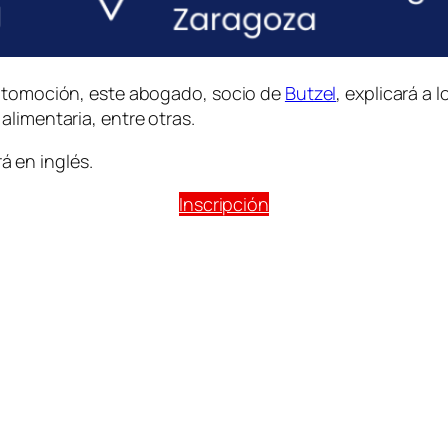
automoción, este abogado, socio de
Butzel
, explicará a
limentaria, entre otras.
á en inglés.
Inscripción