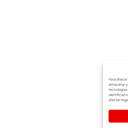
Para ofrecer
almacenar y/
tecnologías 
identificaci
afectar nega