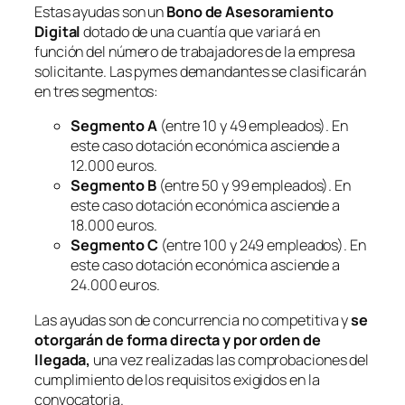
Estas ayudas son un
Bono de Asesoramiento
Digital
dotado de una cuantía que variará en
función del número de trabajadores de la empresa
solicitante. Las pymes demandantes se clasificarán
en tres segmentos:
Segmento A
(entre 10 y 49 empleados). En
este caso dotación económica asciende a
12.000 euros.
Segmento B
(entre 50 y 99 empleados). En
este caso dotación económica asciende a
18.000 euros.
Segmento C
(entre 100 y 249 empleados). En
este caso dotación económica asciende a
24.000 euros.
Las ayudas son de concurrencia no competitiva y
se
otorgarán de forma directa y por orden de
llegada,
una vez realizadas las comprobaciones del
cumplimiento de los requisitos exigidos en la
convocatoria.