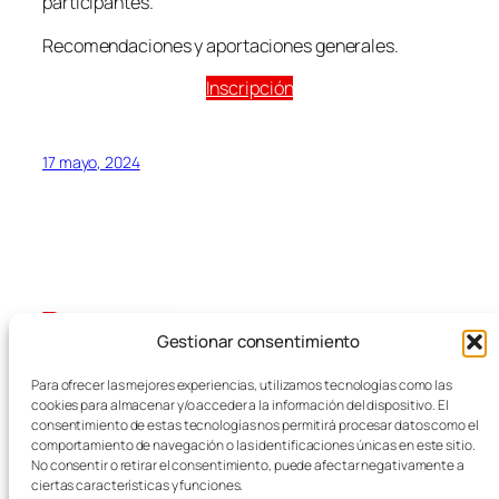
participantes.
Recomendaciones y aportaciones generales.
Inscripción
17 mayo, 2024
Gestionar consentimiento
Blog
Eventos
Para ofrecer las mejores experiencias, utilizamos tecnologías como las
FEMZ
Acerca de
Tienda
cookies para almacenar y/o acceder a la información del dispositivo. El
FAQs
Patrones
consentimiento de estas tecnologías nos permitirá procesar datos como el
comportamiento de navegación o las identificaciones únicas en este sitio.
Autores
Temas
Empresas del Metal
No consentir o retirar el consentimiento, puede afectar negativamente a
ciertas características y funciones.