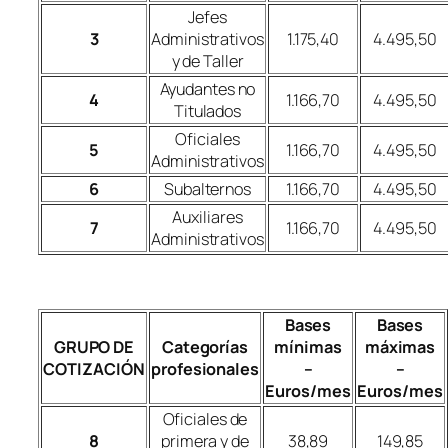
Jefes
3
Administrativos
1.175,40
4.495,50
y de Taller
Ayudantes no
4
1.166,70
4.495,50
Titulados
Oficiales
5
1.166,70
4.495,50
Administrativos
6
Subalternos
1.166,70
4.495,50
Auxiliares
7
1.166,70
4.495,50
Administrativos
Bases
Bases
GRUPO DE
Categorías
mínimas
máximas
COTIZACIÓN
profesionales
–
–
Euros/mes
Euros/mes
Oficiales de
8
primera y de
38,89
149,85