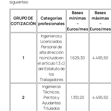
siguientes:
Bases
Bases
GRUPO DE
Categorías
mínimas
máximas
COTIZACIÓN
profesionales
–
–
Euros/mes
Euros/mes
Ingenieros y
Licenciados.
Personal de
alta dirección
1
no incluido en
1.629,30
4.495,50
el artículo 1.3.c)
del Estatuto de
los
Trabajadores
Ingenieros
Técnicos,
2
Peritos y
1.351,20
4.495,50
Ayudantes
Titulados