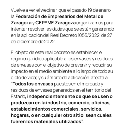
Vuelve a ver el webinar que el pasado 19 de enero
la
Federación de Empresarios del Metal de
Zaragoza
y
CEPYME Zaragoza
organizamos para
intentar resolver las dudas que se están generando
en la aplicación del Real Decreto 1055/2022, de 27
de diciembre de 2022.
El objeto de este real decreto es
establecer el
régimen jurídico aplicable a los envases y residuos
de envases con el objetivo de prevenir y reducir su
impacto en el medio ambiente a lo largo de todo su
ciclo de vida
; y su ámbito de aplicación afecta a
“
Todos los
envases
puestos en el mercado y
residuos de envases generados en el territorio del
Estado
, independientemente de que se usen o
produzcan en la industria, comercio, oficinas,
establecimientos comerciales, servicios,
hogares, o en cualquier otro sitio, sean cuales
fueren los materiales utilizados
”.