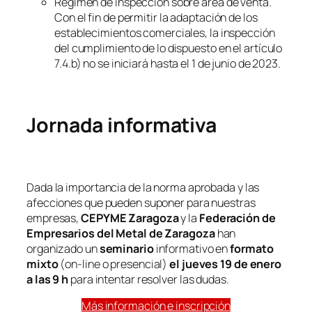
Régimen de inspección sobre área de venta.
Con el fin de permitir la adaptación de los
establecimientos comerciales, la inspección
del cumplimiento de lo dispuesto en el artículo
7.4.b) no se iniciará hasta el 1 de junio de 2023.
Jornada informativa
Dada la importancia de la norma aprobada y las
afecciones que pueden suponer para nuestras
empresas,
CEPYME Zaragoza
y la
Federación de
Empresarios del Metal de Zaragoza
han
organizado un
seminario
informativo en
formato
mixto
(
on-line o presencial
)
el jueves 19 de enero
a las 9 h
para intentar resolver las dudas.
Más información e inscripción