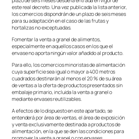
plazo de seis meses desde la entrada en vigor de
este real decreto. Una vez publicada la lista anterior,
los comercios dispondrán de un plazo de seis meses
para su adaptación en el caso de las frutas y
hortalizas no exceptuadas.
Fomentar la venta a granel de alimentos,
especialmente en aquellos casos en los que el
envase no aporta ningún valor añadido al producto.
Para ello, los comercios minoristas de alimentación
cuya superficie sea igual o mayor a 400 metros
cuadrados destinarán al menos el 20 % de su área
de ventas a la oferta de productos presentados sin
embalaje primario, incluida la venta a granel o
mediante envases reutilizables.
A efectos de lo dispuesto en este apartado, se
entenderá por área de ventas, el área de exposición
y venta exclusivamente destinada a productos de
alimentación, en la que se den las condiciones para
promover la venta a granel o con envases