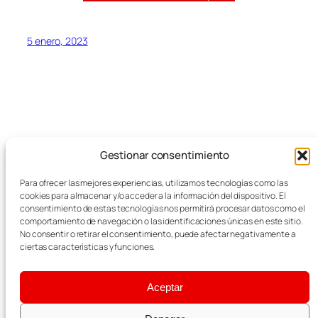
5 enero, 2023
Gestionar consentimiento
Blog
Eventos
Para ofrecer las mejores experiencias, utilizamos tecnologías como las
FEMZ
Acerca de
Tienda
cookies para almacenar y/o acceder a la información del dispositivo. El
FAQs
Patrones
consentimiento de estas tecnologías nos permitirá procesar datos como el
comportamiento de navegación o las identificaciones únicas en este sitio.
Autores
Temas
Empresas del Metal
No consentir o retirar el consentimiento, puede afectar negativamente a
ciertas características y funciones.
Aceptar